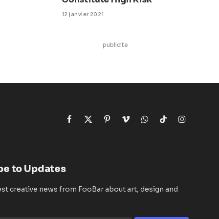
12 janvier 2021
publicite
Facebook
X
Pinterest
Vimeo
WhatsApp
TikTok
Instagram
(Twitter)
be to Updates
est creative news from FooBar about art, design and