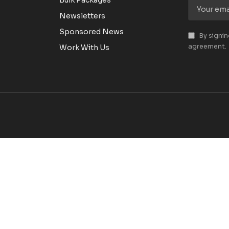
Bulk Packages
Newsletters
Sponsored News
By signin
agreement.
Work With Us