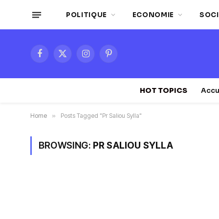
POLITIQUE
ECONOMIE
SOCI
Facebook
X
Instagram
Pinterest
(Twitter)
HOT TOPICS
Accu
Home
»
Posts Tagged "Pr Saliou Sylla"
BROWSING:
PR SALIOU SYLLA