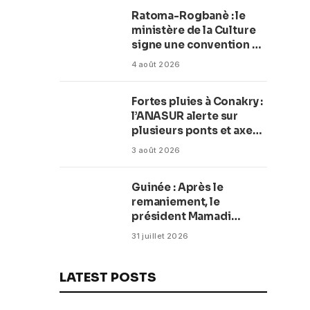
Ratoma-Rogbanè : le
ministère de la Culture
signe une convention de
42 millions de dollars
4 août 2026
pour transformer la
plage en complexe
Fortes pluies à Conakry :
balnéaire
l’ANASUR alerte sur
plusieurs ponts et axes
routiers
3 août 2026
Guinée : Après le
remaniement, le
président Mamadi
Doumbouya fixe les
31 juillet 2026
objectifs du nouveau
gouvernement (CM)
LATEST POSTS