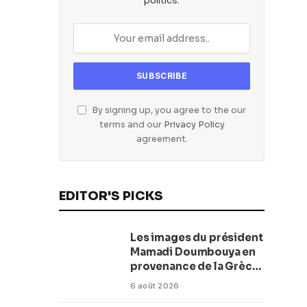
politics.
By signing up, you agree to the our
terms and our
Privacy Policy
agreement.
EDITOR'S PICKS
Les images du président
Mamadi Doumbouya en
provenance de la Grèce
rassurent les Guinéens
6 août 2026
Par (Macka Baldé)