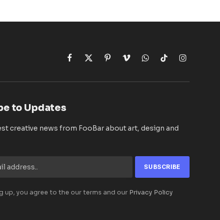
Facebook
X
Pinterest
Vimeo
WhatsApp
TikTok
Instagram
(Twitter)
be to Updates
est creative news from FooBar about art, design and
g up, you agree to the our terms and our
Privacy Policy