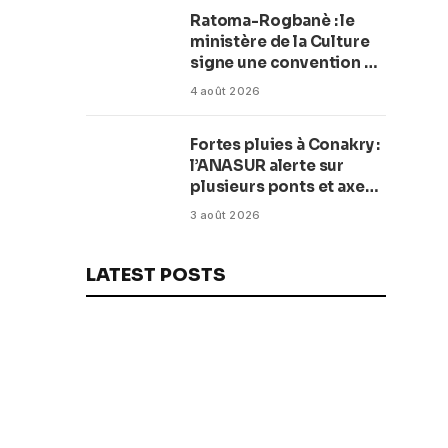
Ratoma-Rogbanè : le
ministère de la Culture
signe une convention de
42 millions de dollars
4 août 2026
pour transformer la
plage en complexe
Fortes pluies à Conakry :
balnéaire
l’ANASUR alerte sur
plusieurs ponts et axes
routiers
3 août 2026
LATEST POSTS