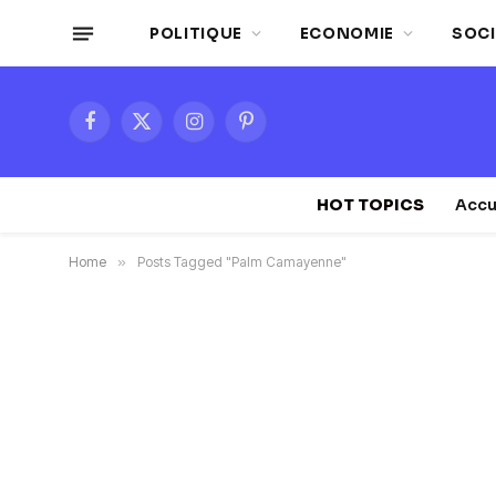
POLITIQUE
ECONOMIE
SOCI
Facebook
X
Instagram
Pinterest
(Twitter)
HOT TOPICS
Accu
Home
»
Posts Tagged "Palm Camayenne"