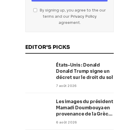
By signing up, you agree to the our
terms and our
Privacy Policy
agreement.
EDITOR'S PICKS
États-Unis : Donald
Donald Trump signe un
décret sur le droit du sol
7 août 2026
Les images du président
Mamadi Doumbouya en
provenance de la Grèce
rassurent les Guinéens
6 août 2026
Par (Macka Baldé)