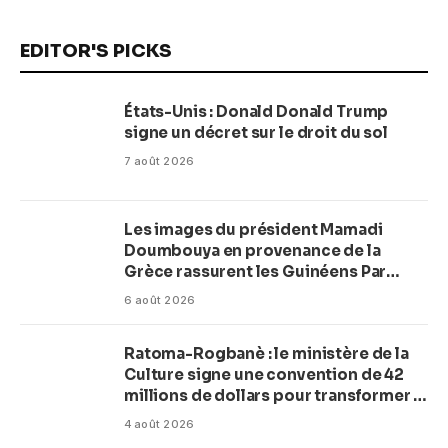
EDITOR'S PICKS
États-Unis : Donald Donald Trump
signe un décret sur le droit du sol
7 août 2026
Les images du président Mamadi
Doumbouya en provenance de la
Grèce rassurent les Guinéens Par
(Macka Baldé)
6 août 2026
Ratoma-Rogbanè : le ministère de la
Culture signe une convention de 42
millions de dollars pour transformer la
plage en complexe balnéaire
4 août 2026