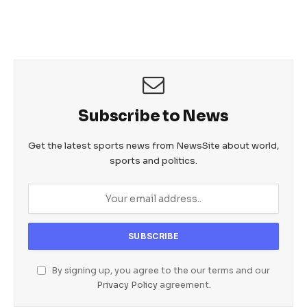
e
er
s
e
b
A
n
o
p
g
o
p
er
k
Subscribe to News
Get the latest sports news from NewsSite about world,
sports and politics.
By signing up, you agree to the our terms and our
Privacy Policy
agreement.