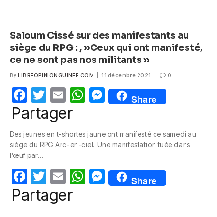
Saloum Cissé sur des manifestants au
siège du RPG : , »Ceux qui ont manifesté,
ce ne sont pas nos militants »
By
LIBREOPINIONGUINEE.COM
11 décembre 2021
0
F
T
E
W
M
Share
a
w
m
h
e
Partager
c
itt
ail
at
ss
Des jeunes en t-shortes jaune ont manifesté ce samedi au
e
er
s
e
siège du RPG Arc-en-ciel. Une manifestation tuée dans
b
A
n
l’œuf par…
o
p
g
F
T
E
W
M
Share
o
p
er
a
w
m
h
e
Partager
k
c
itt
ail
at
ss