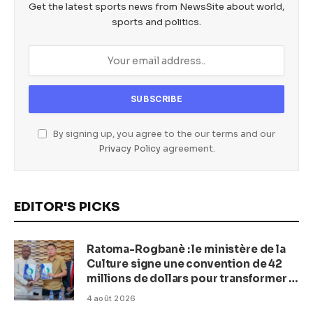
Get the latest sports news from NewsSite about world,
sports and politics.
By signing up, you agree to the our terms and our
Privacy Policy
agreement.
EDITOR'S PICKS
Ratoma-Rogbanè : le ministère de la
Culture signe une convention de 42
millions de dollars pour transformer la
plage en complexe balnéaire
4 août 2026