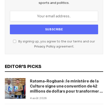
sports and politics.
By signing up, you agree to the our terms and our
Privacy Policy
agreement.
EDITOR'S PICKS
Ratoma-Rogbanè : le ministère de la
Culture signe une convention de 42
millions de dollars pour transformer la
plage en complexe balnéaire
4 août 2026