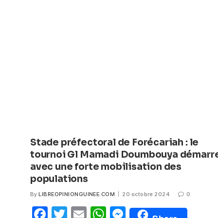
e
er
s
e
b
A
n
o
p
g
o
p
er
k
Stade préfectoral de Forécariah : le
tournoi Gl Mamadi Doumbouya démarr
avec une forte mobilisation des
populations
By
LIBREOPINIONGUINEE.COM
20 octobre 2024
0
F
T
E
W
M