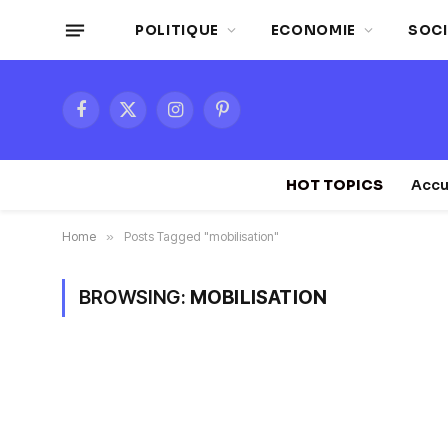
POLITIQUE
ECONOMIE
SOCI
Facebook
X
Instagram
Pinterest
(Twitter)
HOT TOPICS
Accu
Home
»
Posts Tagged "mobilisation"
BROWSING:
MOBILISATION