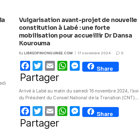
la
Vulgarisation avant-projet de nouvelle
constitution à Labé : une forte
mobilisation pour accueillir Dr Dansa
Kourouma
By
LIBREOPINIONGUINEE.COM
17 novembre 2024
0
F
T
E
W
M
Share
a
w
m
h
e
Partager
c
itt
ail
at
ss
edi
Arrivé à Labé au matin du samedi 16 novembre 2024, l’av
e
er
s
e
du Président du Conseil National de la Transition (CNT)…
b
A
n
F
T
E
W
M
o
p
g
Share
a
w
m
h
e
Partager
o
p
er
c
itt
ail
at
ss
k