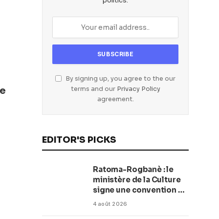
politics.
By signing up, you agree to the our
te
terms and our
Privacy Policy
agreement.
EDITOR'S PICKS
Ratoma-Rogbanè : le
ministère de la Culture
signe une convention de
42 millions de dollars
4 août 2026
pour transformer la