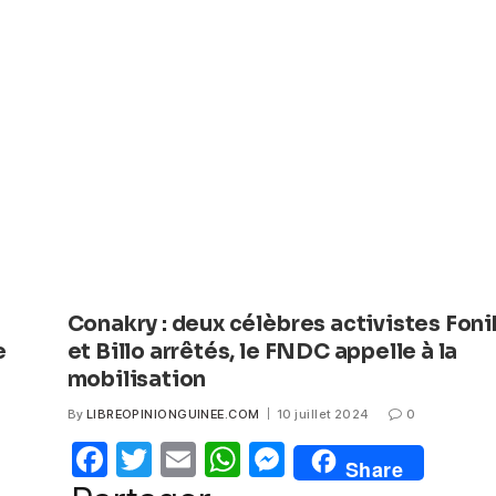
e
er
s
e
b
A
n
o
p
g
o
p
er
k
Conakry : deux célèbres activistes Fon
e
et Billo arrêtés, le FNDC appelle à la
mobilisation
By
LIBREOPINIONGUINEE.COM
10 juillet 2024
0
F
T
E
W
M
Share
a
w
m
h
e