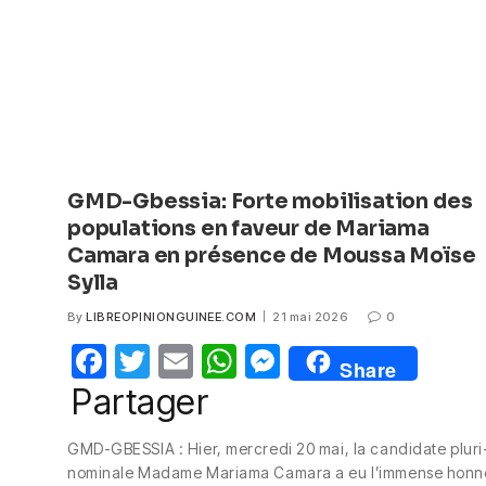
GMD-Gbessia: Forte mobilisation des
populations en faveur de Mariama
Camara en présence de Moussa Moïse
Sylla
By
LIBREOPINIONGUINEE.COM
21 mai 2026
0
F
T
E
W
M
Share
a
w
m
h
e
Partager
c
itt
ail
at
ss
GMD-GBESSIA : Hier, mercredi 20 mai, la candidate pluri
e
er
s
e
nominale Madame Mariama Camara a eu l’immense honn