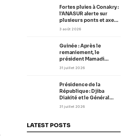
plage en complexe
Fortes pluies à Conakry :
balnéaire
l’ANASUR alerte sur
plusieurs ponts et axes
routiers
3 août 2026
Guinée : Après le
remaniement, le
président Mamadi
Doumbouya fixe les
31 juillet 2026
objectifs du nouveau
gouvernement (CM)
Présidence de la
République : Djiba
Diakité et le Général
Amara Camara
31 juillet 2026
reconduits dans leurs
fonctions
LATEST POSTS
r