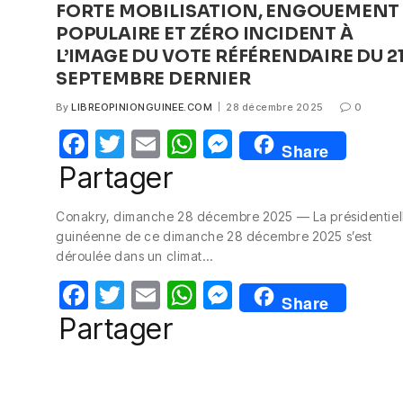
FORTE MOBILISATION, ENGOUEMENT
POPULAIRE ET ZÉRO INCIDENT À
L’IMAGE DU VOTE RÉFÉRENDAIRE DU 2
SEPTEMBRE DERNIER
By
LIBREOPINIONGUINEE.COM
28 décembre 2025
0
F
T
E
W
M
Share
a
w
m
h
e
Partager
c
itt
ail
at
ss
Conakry, dimanche 28 décembre 2025 — La présidentiel
e
er
s
e
guinéenne de ce dimanche 28 décembre 2025 s’est
b
A
n
déroulée dans un climat…
o
p
g
F
T
E
W
M
Share
o
p
er
a
w
m
h
e
Partager
k
c
itt
ail
at
ss
e
er
s
e