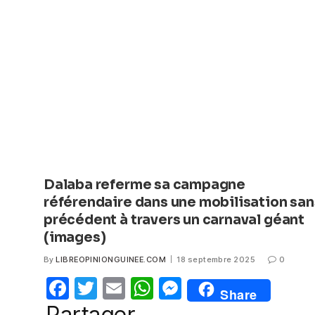
b
A
n
o
p
g
o
p
er
k
Dalaba referme sa campagne
référendaire dans une mobilisation san
précédent à travers un carnaval géant
(images)
By
LIBREOPINIONGUINEE.COM
18 septembre 2025
0
F
T
E
W
M
Share
a
w
m
h
e
Partager