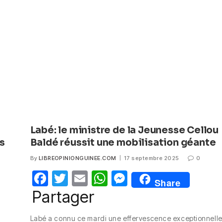
o
p
er
k
Labé: le ministre de la Jeunesse Cellou
s
Baldé réussit une mobilisation géante
By
LIBREOPINIONGUINEE.COM
17 septembre 2025
0
F
T
E
W
M
Share
a
w
m
h
e
Partager
c
itt
ail
at
ss
Labé a connu ce mardi une effervescence exceptionnelle