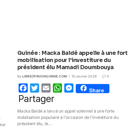
Guinée : Macka Baldé appelle à une for
mobilisation pour l’investiture du
président élu Mamadi Doumbouya
By
LIBREOPINIONGUINEE.COM
15 janvier 2026
0
F
T
E
W
M
Share
a
w
m
h
e
Partager
c
itt
ail
at
ss
Macka Baldé a lancé un appel solennel à une forte
e
er
s
e
mobilisation populaire à l’occasion de l’investiture du
-
b
A
n
président élu, le…
eur