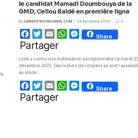
le candidat Mamadi Doumbouya de la
GMD, Cellou Baldé en première ligne
1
By
LIBREOPINIONGUINEE.COM
24 décembre 2025
0
F
T
E
W
M
Share
a
w
m
h
e
Partager
c
itt
ail
at
ss
Labé a connu une mobilisation exceptionnelle ce mardi 2
e
er
s
e
décembre 2025. Des milliers de citoyens se sont rassembl
b
A
n
au stade…
le
o
p
g
F
T
E
W
M
Share
o
p
er
a
w
m
h
e
Partager
k
c
itt
ail
at
ss
e
er
s
e
b
A
n
o
p
g