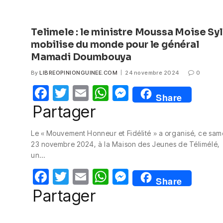
Telimele : le ministre Moussa Moise Syl
mobilise du monde pour le général
Mamadi Doumbouya
By
LIBREOPINIONGUINEE.COM
24 novembre 2024
0
F
T
E
W
M
Share
a
w
m
h
e
Partager
c
itt
ail
at
ss
Le « Mouvement Honneur et Fidélité » a organisé, ce sam
e
er
s
e
23 novembre 2024, à la Maison des Jeunes de Télimélé,
b
A
n
un…
o
p
g
F
T
E
W
M
Share
o
p
er
a
w
m
h
e
Partager
k
c
itt
ail
at
ss