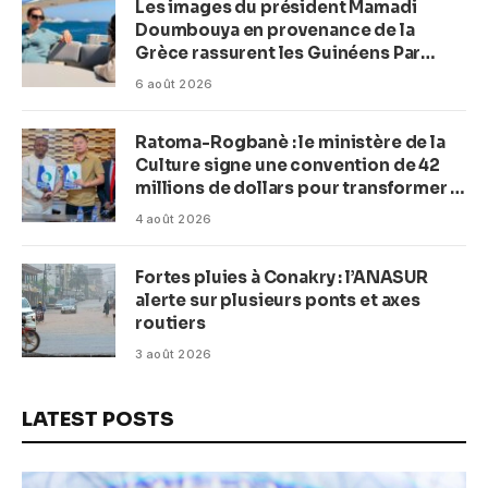
Les images du président Mamadi
Doumbouya en provenance de la
Grèce rassurent les Guinéens Par
(Macka Baldé)
6 août 2026
Ratoma-Rogbanè : le ministère de la
Culture signe une convention de 42
millions de dollars pour transformer la
plage en complexe balnéaire
4 août 2026
Fortes pluies à Conakry : l’ANASUR
alerte sur plusieurs ponts et axes
routiers
3 août 2026
LATEST POSTS