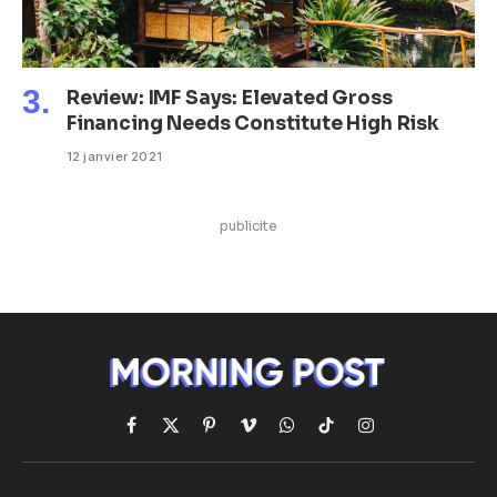
Review: IMF Says: Elevated Gross
Financing Needs Constitute High Risk
12 janvier 2021
publicite
Facebook
X
Pinterest
Vimeo
WhatsApp
TikTok
Instagram
(Twitter)