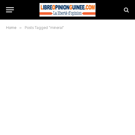
Home
»
Posts Tagged "minerai"