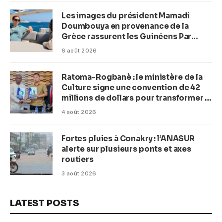
Les images du président Mamadi
Doumbouya en provenance de la
Grèce rassurent les Guinéens Par
(Macka Baldé)
6 août 2026
Ratoma-Rogbanè : le ministère de la
Culture signe une convention de 42
millions de dollars pour transformer la
plage en complexe balnéaire
4 août 2026
Fortes pluies à Conakry : l’ANASUR
alerte sur plusieurs ponts et axes
routiers
3 août 2026
LATEST POSTS