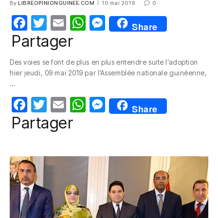
By
LIBREOPINIONGUINEE.COM
10 mai 2019
0
F
T
E
W
M
Share
a
w
m
h
e
Partager
c
itt
ail
at
ss
Des voies se font de plus en plus entendre suite l’adoption
e
er
s
e
hier jeudi, 09 mai 2019 par l’Assemblée nationale guinéenne,
b
A
n
…
o
p
g
F
T
E
W
M
Share
o
p
er
a
w
m
h
e
Partager
k
c
itt
ail
at
ss
e
er
s
e
b
A
n
o
p
g
o
p
er
k