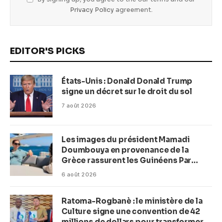
Privacy Policy
agreement.
EDITOR'S PICKS
États-Unis : Donald Donald Trump
signe un décret sur le droit du sol
7 août 2026
Les images du président Mamadi
Doumbouya en provenance de la
Grèce rassurent les Guinéens Par
(Macka Baldé)
6 août 2026
Ratoma-Rogbanè : le ministère de la
Culture signe une convention de 42
millions de dollars pour transformer la