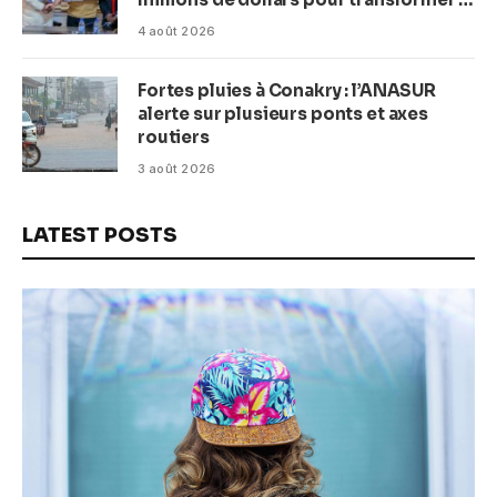
plage en complexe balnéaire
4 août 2026
Fortes pluies à Conakry : l’ANASUR
alerte sur plusieurs ponts et axes
routiers
3 août 2026
LATEST POSTS