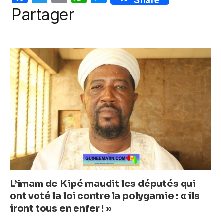
o
p
er
a
w
m
h
e
Partager
k
c
itt
ail
at
ss
e
er
s
e
b
A
n
o
p
g
o
p
er
k
L’imam de Kipé maudit les députés qui
ont voté la loi contre la polygamie : « ils
iront tous en enfer ! »