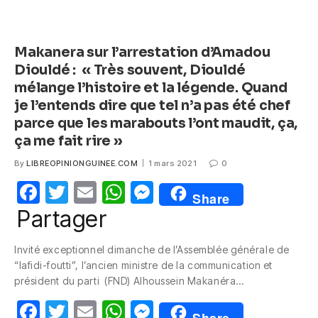
Makanera sur l’arrestation d’Amadou
Diouldé : « Très souvent, Diouldé
mélange l’histoire et la légende. Quand
je l’entends dire que tel n’a pas été chef
parce que les marabouts l’ont maudit, ça,
ça me fait rire »
By
LIBREOPINIONGUINEE.COM
1 mars 2021
0
F
T
E
W
M
Share
a
w
m
h
e
Partager
c
itt
ail
at
ss
Invité exceptionnel dimanche de l’Assemblée générale de
e
er
s
e
“lafidi-foutti”, l’ancien ministre de la communication et
b
A
n
président du parti (FND) Alhoussein Makanéra…
o
p
g
F
T
E
W
M
Share