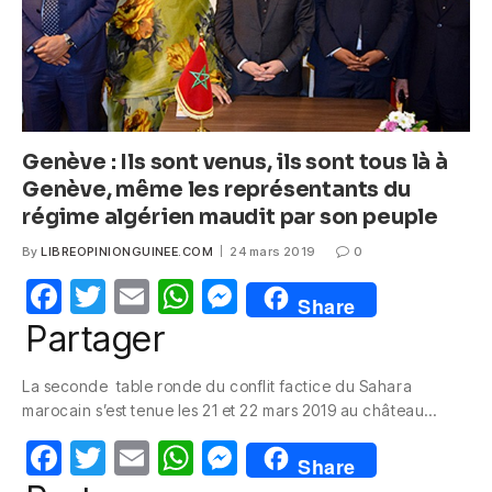
Genève : Ils sont venus, ils sont tous là à
Genève, même les représentants du
régime algérien maudit par son peuple
By
LIBREOPINIONGUINEE.COM
24 mars 2019
0
F
T
E
W
M
Share
a
w
m
h
e
Partager
c
itt
ail
at
ss
La seconde table ronde du conflit factice du Sahara
e
er
s
e
marocain s’est tenue les 21 et 22 mars 2019 au château…
b
A
n
F
T
E
W
M
o
p
g
Share