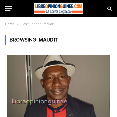
Home
»
Posts Tagged "maudit"
BROWSING:
MAUDIT