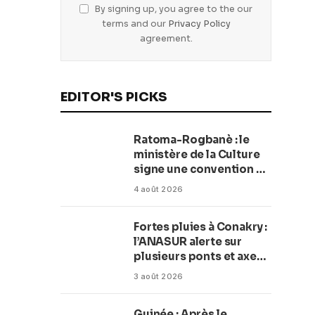
By signing up, you agree to the our
terms and our
Privacy Policy
agreement.
EDITOR'S PICKS
Ratoma-Rogbanè : le
ministère de la Culture
signe une convention de
42 millions de dollars
4 août 2026
pour transformer la
plage en complexe
Fortes pluies à Conakry :
balnéaire
l’ANASUR alerte sur
plusieurs ponts et axes
routiers
3 août 2026
Guinée : Après le