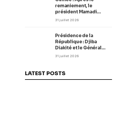
remaniement, le
président Mamadi
Doumbouya fixe les
31 juillet 2026
objectifs du nouveau
gouvernement (CM)
Présidence de la
République : Djiba
Diakité et le Général
Amara Camara
31 juillet 2026
reconduits dans leurs
fonctions
LATEST POSTS