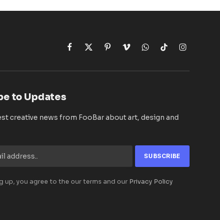
Facebook
X
Pinterest
Vimeo
WhatsApp
TikTok
Instagram
(Twitter)
be to Updates
est creative news from FooBar about art, design and
g up, you agree to the our terms and our
Privacy Policy