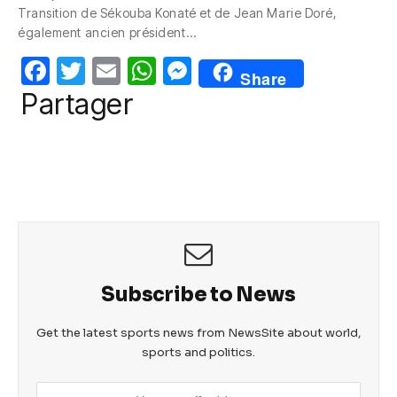
e
er
s
e
Transition de Sékouba Konaté et de Jean Marie Doré,
b
A
n
également ancien président…
o
p
g
F
T
E
W
M
Share
o
p
er
a
w
m
h
e
Partager
k
c
itt
ail
at
ss
e
er
s
e
b
A
n
o
p
g
o
p
er
k
Subscribe to News
Get the latest sports news from NewsSite about world,
sports and politics.