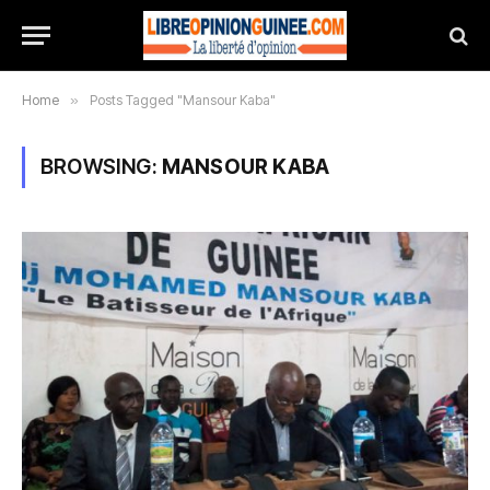
Home
»
Posts Tagged "Mansour Kaba"
BROWSING:
MANSOUR KABA