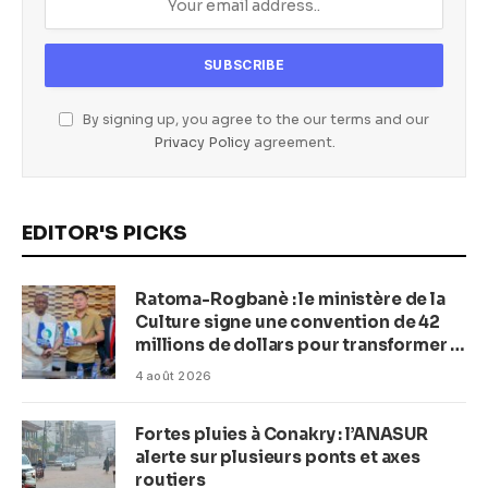
By signing up, you agree to the our terms and our
Privacy Policy
agreement.
EDITOR'S PICKS
Ratoma-Rogbanè : le ministère de la
Culture signe une convention de 42
millions de dollars pour transformer la
plage en complexe balnéaire
4 août 2026
Fortes pluies à Conakry : l’ANASUR
alerte sur plusieurs ponts et axes
routiers