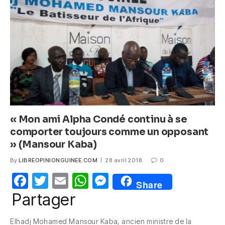
o
p
g
o
p
er
k
« Mon ami Alpha Condé continu à se
comporter toujours comme un opposant
» (Mansour Kaba)
By
LIBREOPINIONGUINEE.COM
28 avril 2018
0
F
T
E
W
M
Share
a
w
m
h
e
Partager
c
itt
ail
at
ss
Elhadj Mohamed Mansour Kaba, ancien ministre de la