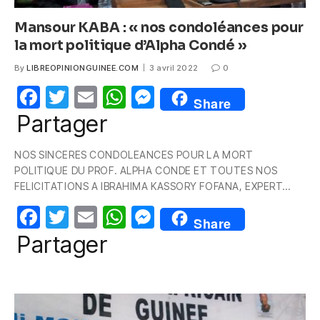
Mansour KABA : « nos condoléances pour
la mort politique d’Alpha Condé »
By
LIBREOPINIONGUINEE.COM
3 avril 2022
0
F
T
E
W
M
Share
a
w
m
h
e
Partager
c
itt
ail
at
ss
NOS SINCERES CONDOLEANCES POUR LA MORT
e
er
s
e
POLITIQUE DU PROF. ALPHA CONDE ET TOUTES NOS
b
A
n
FELICITATIONS A IBRAHIMA KASSORY FOFANA, EXPERT…
o
p
g
F
T
E
W
M
Share
o
p
er
a
w
m
h
e
Partager
k
c
itt
ail
at
ss
e
er
s
e
b
A
n