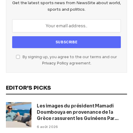
Get the latest sports news from NewsSite about world,
sports and politics.
By signing up, you agree to the our terms and our
Privacy Policy
agreement.
EDITOR'S PICKS
Les images du président Mamadi
Doumbouya en provenance de la
Grèce rassurent les Guinéens Par
(Macka Baldé)
6 août 2026