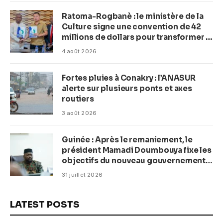
Ratoma-Rogbanè : le ministère de la
Culture signe une convention de 42
millions de dollars pour transformer la
plage en complexe balnéaire
4 août 2026
Fortes pluies à Conakry : l’ANASUR
alerte sur plusieurs ponts et axes
routiers
3 août 2026
Guinée : Après le remaniement, le
président Mamadi Doumbouya fixe les
objectifs du nouveau gouvernement
(CM)
31 juillet 2026
LATEST POSTS