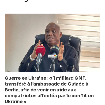
k
c
itt
ail
at
ss
e
er
s
e
b
A
n
o
p
g
o
p
er
k
Guerre en Ukraine : « 1 milliard GNF,
transféré à l’ambassade de Guinée à
Berlin, afin de venir en aide aux
compatriotes affectés par le conflit en
Ukraine »