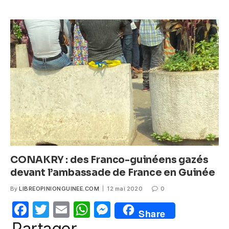
k
e
er
s
e
b
A
n
o
p
g
o
p
er
k
CONAKRY : des Franco-guinéens gazés
devant l’ambassade de France en Guinée
By
LIBREOPINIONGUINEE.COM
12 mai 2020
0
F
T
E
W
M
Share
a
w
m
h
e
Partager