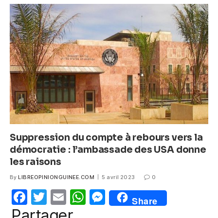
b
A
n
o
p
g
o
p
er
k
Suppression du compte à rebours vers la
démocratie : l’ambassade des USA donne
les raisons
By
LIBREOPINIONGUINEE.COM
5 avril 2023
0
F
T
E
W
M
Share
a
w
m
h
e
Partager