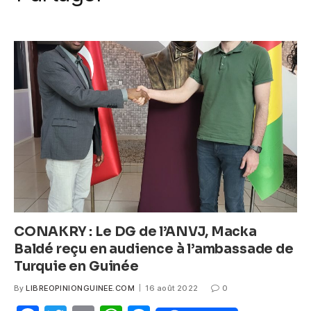
k
c
itt
ail
at
ss
e
er
s
e
b
A
n
o
p
g
o
p
er
k
CONAKRY : Le DG de l’ANVJ, Macka
Baldé reçu en audience à l’ambassade de
Turquie en Guinée
By
LIBREOPINIONGUINEE.COM
16 août 2022
0