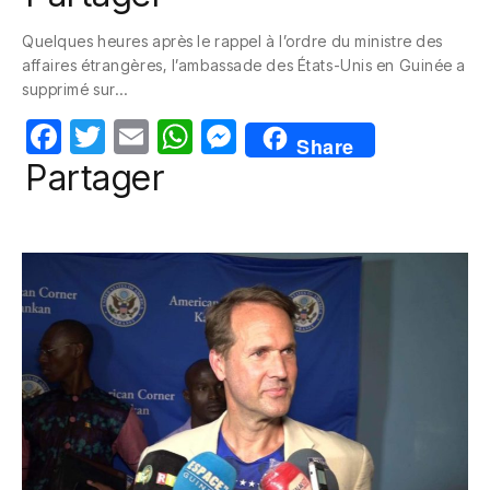
c
itt
ail
at
ss
Quelques heures après le rappel à l’ordre du ministre des
e
er
s
e
affaires étrangères, l’ambassade des États-Unis en Guinée a
b
A
n
supprimé sur…
o
p
g
F
T
E
W
M
Share
o
p
er
a
w
m
h
e
Partager
k
c
itt
ail
at
ss
e
er
s
e
b
A
n
o
p
g
o
p
er
k