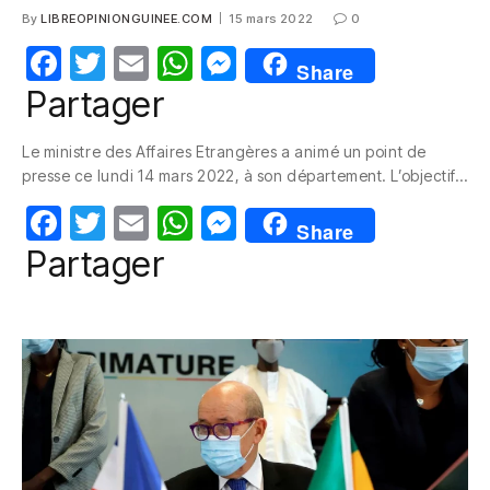
By
LIBREOPINIONGUINEE.COM
15 mars 2022
0
F
T
E
W
M
Share
a
w
m
h
e
Partager
c
itt
ail
at
ss
Le ministre des Affaires Etrangères a animé un point de
e
er
s
e
presse ce lundi 14 mars 2022, à son département. L’objectif…
b
A
n
F
T
E
W
M
o
p
g
Share
a
w
m
h
e
Partager
o
p
er
c
itt
ail
at
ss
k
e
er
s
e
b
A
n
o
p
g
o
p
er
k