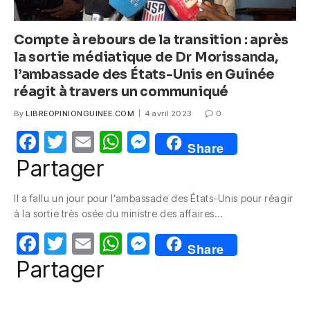
Compte à rebours de la transition : après
la sortie médiatique de Dr Morissanda,
l’ambassade des États-Unis en Guinée
réagit à travers un communiqué
By
LIBREOPINIONGUINEE.COM
4 avril 2023
0
F
T
E
W
M
Share
a
w
m
h
e
Partager
c
itt
ail
at
ss
Il a fallu un jour pour l’ambassade des États-Unis pour réagir
e
er
s
e
à la sortie très osée du ministre des affaires…
b
A
n
F
T
E
W
M
o
p
g
Share
a
w
m
h
e
Partager
o
p
er
c
itt
ail
at
ss
k
e
er
s
e