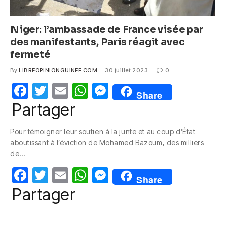
Niger: l’ambassade de France visée par
des manifestants, Paris réagit avec
fermeté
By
LIBREOPINIONGUINEE.COM
30 juillet 2023
0
F
T
E
W
M
Share
a
w
m
h
e
Partager
c
itt
ail
at
ss
Pour témoigner leur soutien à la junte et au coup d’État
e
er
s
e
aboutissant à l’éviction de Mohamed Bazoum, des milliers
b
A
n
de…
o
p
g
F
T
E
W
M
Share
o
p
er
a
w
m
h
e
Partager
k
c
itt
ail
at
ss
e
er
s
e