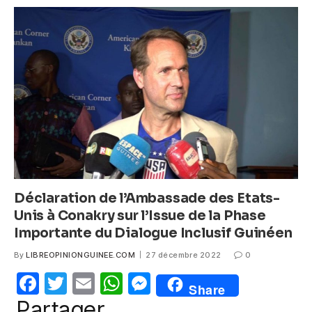
b
A
n
o
p
g
o
p
er
k
Déclaration de l’Ambassade des Etats-
Unis à Conakry sur l’Issue de la Phase
Importante du Dialogue Inclusif Guinéen
By
LIBREOPINIONGUINEE.COM
27 décembre 2022
0
F
T
E
W
M
Share
a
w
m
h
e
Partager