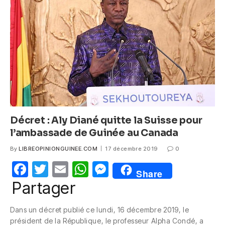
o
p
g
o
p
er
k
Décret : Aly Diané quitte la Suisse pour
l’ambassade de Guinée au Canada
By
LIBREOPINIONGUINEE.COM
17 décembre 2019
0
F
T
E
W
M
Share
a
w
m
h
e
Partager
c
itt
ail
at
ss
Dans un décret publié ce lundi, 16 décembre 2019, le
e
er
s
e
président de la République, le professeur Alpha Condé, a