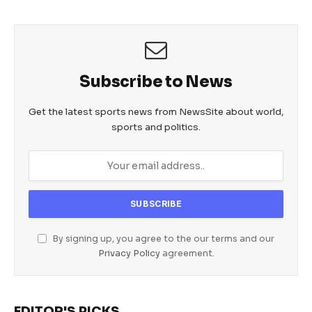
o
p
er
k
Subscribe to News
Get the latest sports news from NewsSite about world,
sports and politics.
By signing up, you agree to the our terms and our
Privacy Policy
agreement.
EDITOR'S PICKS