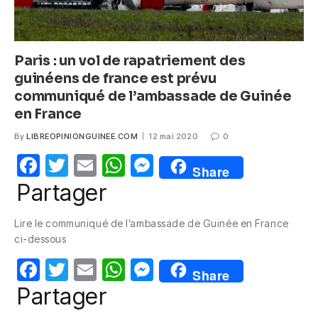
Paris : un vol de rapatriement des
guinéens de france est prévu
communiqué de l’ambassade de Guinée
en France
By
LIBREOPINIONGUINEE.COM
12 mai 2020
0
F
T
E
W
M
Share
a
w
m
h
e
Partager
c
itt
ail
at
ss
Lire le communiqué de l’ambassade de Guinée en France
e
er
s
e
ci-dessous
b
A
n
F
T
E
W
M
o
p
g
Share
a
w
m
h
e
Partager
o
p
er
c
itt
ail
at
ss