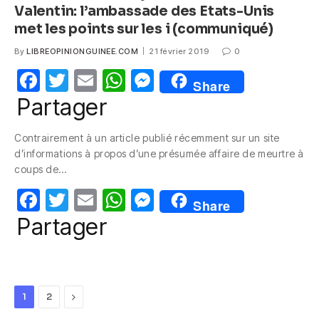
Valentin: l’ambassade des Etats-Unis
met les points sur les i (communiqué)
By
LIBREOPINIONGUINEE.COM
21 février 2019
0
F
T
E
W
M
Share
a
w
m
h
e
Partager
c
itt
ail
at
ss
Contrairement à un article publié récemment sur un site
e
er
s
e
d’informations à propos d’une présumée affaire de meurtre à
b
A
n
coups de…
o
p
g
F
T
E
W
M
Share
o
p
er
a
w
m
h
e
Partager
k
c
itt
ail
at
ss
e
er
s
e
b
A
n
Next
1
2
o
p
g