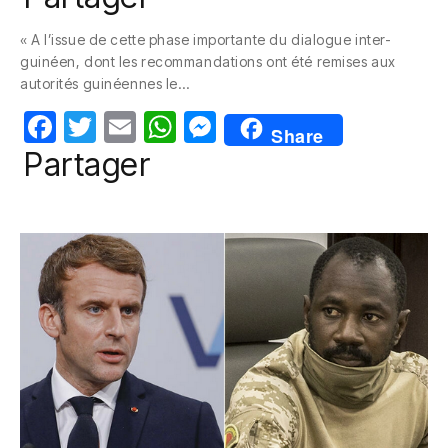
c
itt
ail
at
ss
« A l’issue de cette phase importante du dialogue inter-
e
er
s
e
guinéen, dont les recommandations ont été remises aux
b
A
n
autorités guinéennes le…
o
p
g
F
T
E
W
M
Share
o
p
er
a
w
m
h
e
Partager
k
c
itt
ail
at
ss
e
er
s
e
b
A
n
o
p
g
o
p
er
k