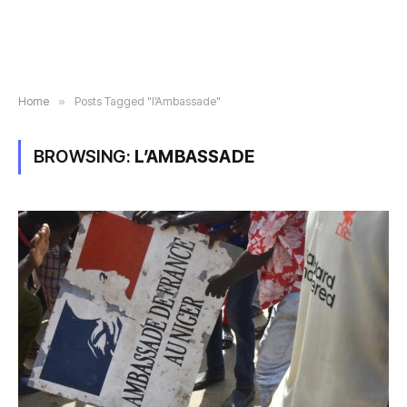
Home
»
Posts Tagged "l’Ambassade"
BROWSING:
L’AMBASSADE