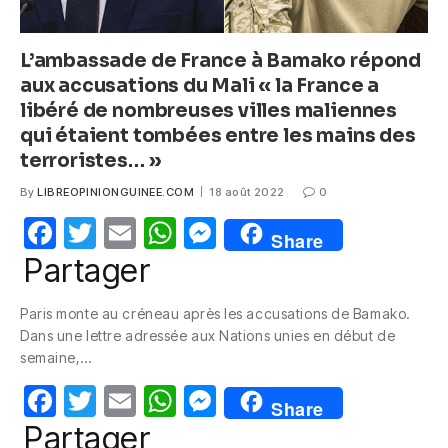
L’ambassade de France à Bamako répond
aux accusations du Mali « la France a
libéré de nombreuses villes maliennes
qui étaient tombées entre les mains des
terroristes… »
By
LIBREOPINIONGUINEE.COM
18 août 2022
0
F
T
E
W
M
Share
a
w
m
h
e
Partager
c
itt
ail
at
ss
Paris monte au créneau après les accusations de Bamako.
e
er
s
e
Dans une lettre adressée aux Nations unies en début de
b
A
n
semaine,…
o
p
g
F
T
E
W
M
Share
o
p
er
a
w
m
h
e
Partager