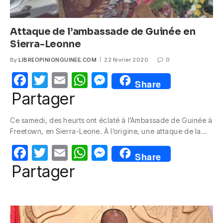
Attaque de l’ambassade de Guinée en
Sierra-Leonne
By
LIBREOPINIONGUINEE.COM
22 février 2020
0
F
T
E
W
M
Share
a
w
m
h
e
Partager
c
itt
ail
at
ss
Ce samedi, des heurts ont éclaté à l’Ambassade de Guinée à
e
er
s
e
Freetown, en Sierra-Leone. À l’origine, une attaque de la…
b
A
n
F
T
E
W
M
o
p
g
Share
a
w
m
h
e
Partager
o
p
er
c
itt
ail
at
ss
k
e
er
s
e
b
A
n