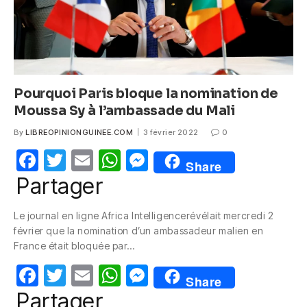
Pourquoi Paris bloque la nomination de
Moussa Sy à l’ambassade du Mali
By
LIBREOPINIONGUINEE.COM
3 février 2022
0
F
T
E
W
M
Share
a
w
m
h
e
Partager
c
itt
ail
at
ss
Le journal en ligne Africa Intelligencerévélait mercredi 2
e
er
s
e
février que la nomination d’un ambassadeur malien en
b
A
n
France était bloquée par…
o
p
g
F
T
E
W
M
Share
o
p
er
a
w
m
h
e
Partager