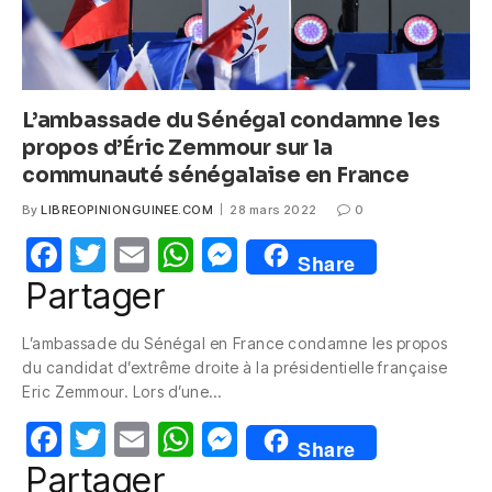
L’ambassade du Sénégal condamne les
propos d’Éric Zemmour sur la
communauté sénégalaise en France
By
LIBREOPINIONGUINEE.COM
28 mars 2022
0
F
T
E
W
M
Share
a
w
m
h
e
Partager
c
itt
ail
at
ss
L’ambassade du Sénégal en France condamne les propos
e
er
s
e
du candidat d’extrême droite à la présidentielle française
b
A
n
Eric Zemmour. Lors d’une…
o
p
g
F
T
E
W
M
Share
o
p
er
a
w
m
h
e
Partager