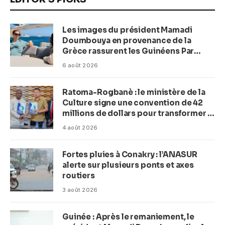
Les images du président Mamadi
Doumbouya en provenance de la
Grèce rassurent les Guinéens Par
(Macka Baldé)
6 août 2026
Ratoma-Rogbanè : le ministère de la
Culture signe une convention de 42
millions de dollars pour transformer la
plage en complexe balnéaire
4 août 2026
Fortes pluies à Conakry : l’ANASUR
alerte sur plusieurs ponts et axes
routiers
3 août 2026
Guinée : Après le remaniement, le