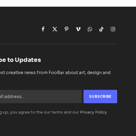
Facebook
X
Pinterest
Vimeo
WhatsApp
TikTok
Instagram
(Twitter)
be to Updates
est creative news from FooBar about art, design and
g up, you agree to the our terms and our
Privacy Policy