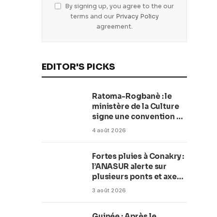
By signing up, you agree to the our
terms and our
Privacy Policy
agreement.
EDITOR'S PICKS
Ratoma-Rogbanè : le
ministère de la Culture
signe une convention de
42 millions de dollars
4 août 2026
pour transformer la
plage en complexe
Fortes pluies à Conakry :
balnéaire
l’ANASUR alerte sur
plusieurs ponts et axes
routiers
3 août 2026
Guinée : Après le