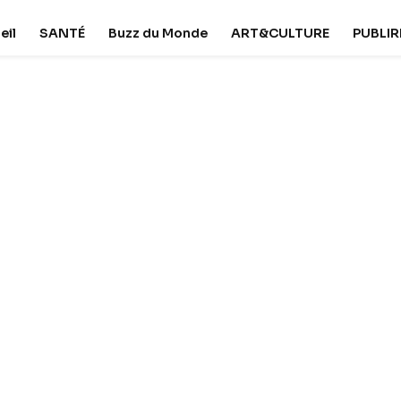
eil
SANTÉ
Buzz du Monde
ART&CULTURE
PUBLI