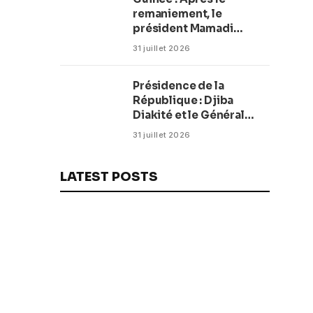
remaniement, le
président Mamadi
Doumbouya fixe les
31 juillet 2026
objectifs du nouveau
gouvernement (CM)
Présidence de la
République : Djiba
Diakité et le Général
Amara Camara
31 juillet 2026
reconduits dans leurs
fonctions
LATEST POSTS