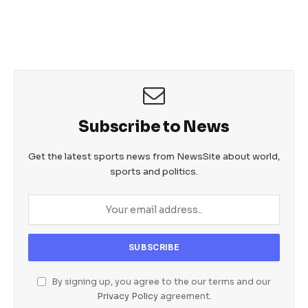
e
er
s
e
b
A
n
o
p
g
o
p
er
k
Subscribe to News
Get the latest sports news from NewsSite about world,
sports and politics.
By signing up, you agree to the our terms and our
Privacy Policy
agreement.