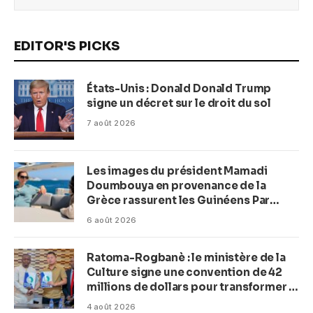
EDITOR'S PICKS
États-Unis : Donald Donald Trump
signe un décret sur le droit du sol
7 août 2026
Les images du président Mamadi
Doumbouya en provenance de la
Grèce rassurent les Guinéens Par
(Macka Baldé)
6 août 2026
Ratoma-Rogbanè : le ministère de la
Culture signe une convention de 42
millions de dollars pour transformer la
plage en complexe balnéaire
4 août 2026