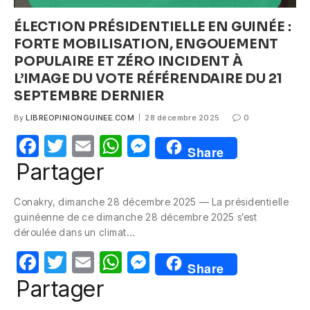
ÉLECTION PRÉSIDENTIELLE EN GUINÉE :
FORTE MOBILISATION, ENGOUEMENT
POPULAIRE ET ZÉRO INCIDENT À
L’IMAGE DU VOTE RÉFÉRENDAIRE DU 21
SEPTEMBRE DERNIER
By
LIBREOPINIONGUINEE.COM
28 décembre 2025
0
F
T
E
W
M
Share
a
w
m
h
e
Partager
c
itt
ail
at
ss
Conakry, dimanche 28 décembre 2025 — La présidentielle
e
er
s
e
guinéenne de ce dimanche 28 décembre 2025 s’est
b
A
n
déroulée dans un climat…
o
p
g
F
T
E
W
M
Share
o
p
er
a
w
m
h
e
Partager
k
c
itt
ail
at
ss