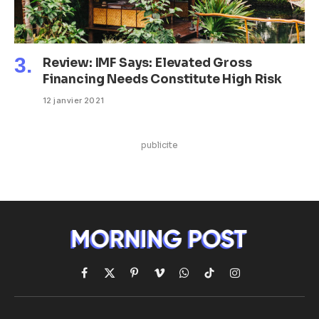
Review: IMF Says: Elevated Gross
Financing Needs Constitute High Risk
12 janvier 2021
publicite
Facebook
X
Pinterest
Vimeo
WhatsApp
TikTok
Instagram
(Twitter)