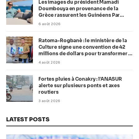
Les images du président Mamadi
Doumbouya en provenance de la
Grèce rassurent les Guinéens Par
(Macka Baldé)
6 août 2026
Ratoma-Rogbanè : le ministère de la
Culture signe une convention de 42
millions de dollars pour transformer la
plage en complexe balnéaire
4 août 2026
Fortes pluies à Conakry : l’ANASUR
alerte sur plusieurs ponts et axes
routiers
3 août 2026
LATEST POSTS