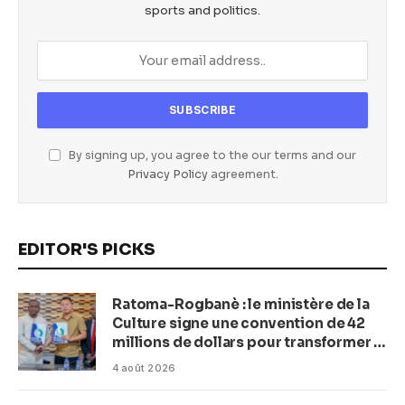
sports and politics.
By signing up, you agree to the our terms and our
Privacy Policy
agreement.
EDITOR'S PICKS
Ratoma-Rogbanè : le ministère de la
Culture signe une convention de 42
millions de dollars pour transformer la
plage en complexe balnéaire
4 août 2026