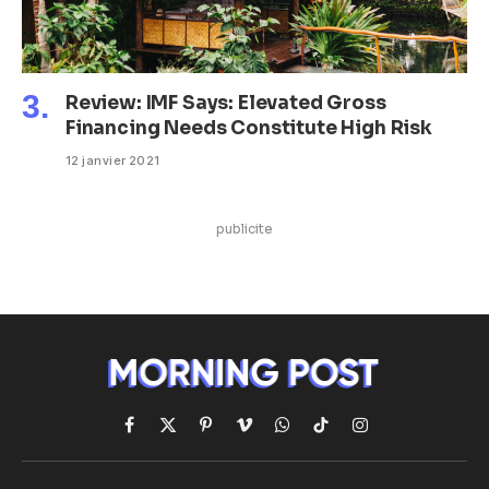
Review: IMF Says: Elevated Gross
Financing Needs Constitute High Risk
12 janvier 2021
publicite
Facebook
X
Pinterest
Vimeo
WhatsApp
TikTok
Instagram
(Twitter)