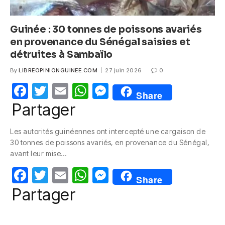
Guinée : 30 tonnes de poissons avariés
en provenance du Sénégal saisies et
détruites à Sambaïlo
By
LIBREOPINIONGUINEE.COM
27 juin 2026
0
F
T
E
W
M
Share
a
w
m
h
e
Partager
c
itt
ail
at
ss
Les autorités guinéennes ont intercepté une cargaison de
e
er
s
e
30 tonnes de poissons avariés, en provenance du Sénégal,
b
A
n
avant leur mise…
o
p
g
F
T
E
W
M
Share
o
p
er
a
w
m
h
e
Partager
k
c
itt
ail
at
ss
e
er
s
e