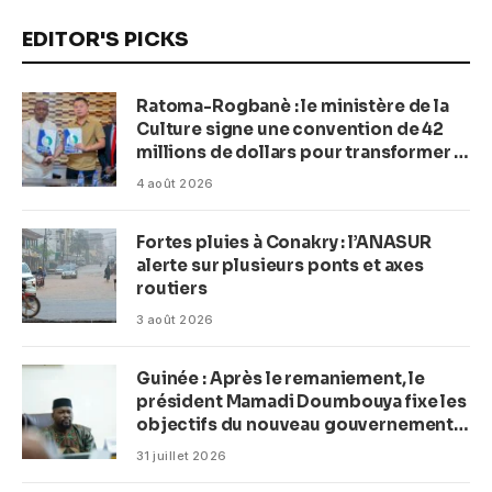
EDITOR'S PICKS
Ratoma-Rogbanè : le ministère de la
Culture signe une convention de 42
millions de dollars pour transformer la
plage en complexe balnéaire
4 août 2026
Fortes pluies à Conakry : l’ANASUR
alerte sur plusieurs ponts et axes
routiers
3 août 2026
Guinée : Après le remaniement, le
président Mamadi Doumbouya fixe les
objectifs du nouveau gouvernement
(CM)
31 juillet 2026