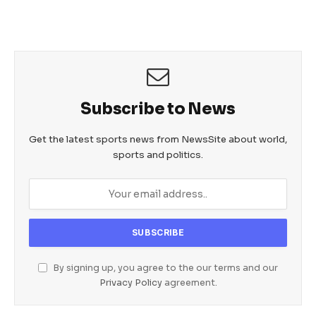
b
A
n
o
p
g
o
p
er
k
Subscribe to News
Get the latest sports news from NewsSite about world,
sports and politics.
By signing up, you agree to the our terms and our
Privacy Policy
agreement.