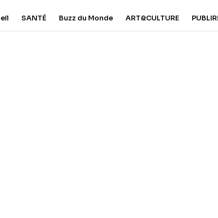
eil
SANTÉ
Buzz du Monde
ART&CULTURE
PUBLI