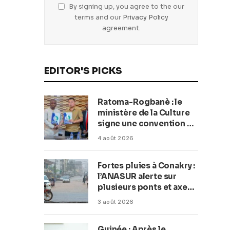
By signing up, you agree to the our
terms and our
Privacy Policy
agreement.
EDITOR'S PICKS
Ratoma-Rogbanè : le
ministère de la Culture
signe une convention de
42 millions de dollars
4 août 2026
pour transformer la
plage en complexe
Fortes pluies à Conakry :
balnéaire
l’ANASUR alerte sur
plusieurs ponts et axes
routiers
3 août 2026
Guinée : Après le