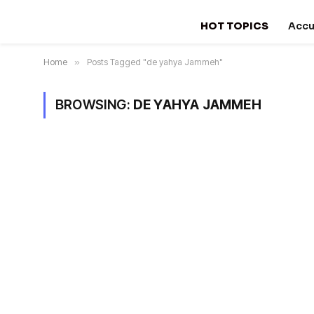
HOT TOPICS
Accu
Home
»
Posts Tagged "de yahya Jammeh"
BROWSING:
DE YAHYA JAMMEH