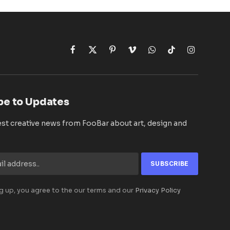
Facebook
X
Pinterest
Vimeo
WhatsApp
TikTok
Instagram
(Twitter)
be to Updates
est creative news from FooBar about art, design and
g up, you agree to the our terms and our
Privacy Policy