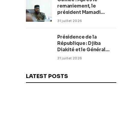
remaniement, le
président Mamadi
Doumbouya fixe les
31 juillet 2026
objectifs du nouveau
gouvernement (CM)
Présidence de la
République : Djiba
Diakité et le Général
Amara Camara
31 juillet 2026
reconduits dans leurs
fonctions
LATEST POSTS