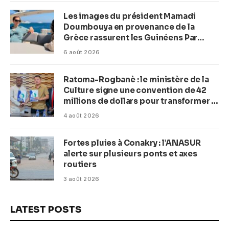
Les images du président Mamadi
Doumbouya en provenance de la
Grèce rassurent les Guinéens Par
(Macka Baldé)
6 août 2026
Ratoma-Rogbanè : le ministère de la
Culture signe une convention de 42
millions de dollars pour transformer la
plage en complexe balnéaire
4 août 2026
Fortes pluies à Conakry : l’ANASUR
alerte sur plusieurs ponts et axes
routiers
3 août 2026
LATEST POSTS