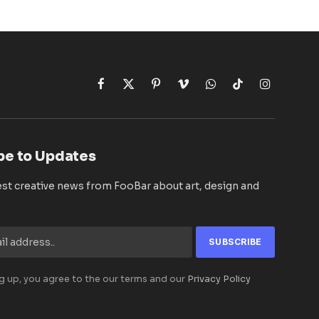
Facebook
X
Pinterest
Vimeo
WhatsApp
TikTok
Instagram
(Twitter)
be to Updates
est creative news from FooBar about art, design and
g up, you agree to the our terms and our
Privacy Policy