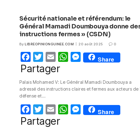
Sécurité nationale et référendum: le
Général Mamadi Doumbouya donne des
instructions fermes » (CSDN)
By
LIBREOPINIONGUINEE.COM
20 août 2025
0
F
T
E
W
M
Share
a
w
m
h
e
Partager
c
itt
ail
at
ss
Palais Mohamed V: Le Général Mamadi Doumbouya a
e
er
s
e
adressé des instructions claires et fermes aux acteurs de 
b
A
n
défense et…
o
p
g
F
T
E
W
M
Share
o
p
er
a
w
m
h
e
Partager
k
c
itt
ail
at
ss
e
er
s
e