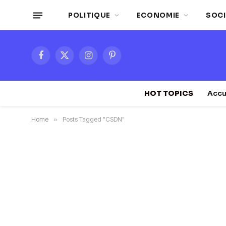
POLITIQUE
ECONOMIE
SOCI
Facebook
X
Instagram
Pinterest
(Twitter)
HOT TOPICS
Accu
Home
»
Posts Tagged "CSDN"