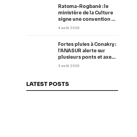
Ratoma-Rogbanè : le
ministère de la Culture
signe une convention de
42 millions de dollars
4 août 2026
pour transformer la
plage en complexe
Fortes pluies à Conakry :
balnéaire
l’ANASUR alerte sur
plusieurs ponts et axes
routiers
3 août 2026
LATEST POSTS