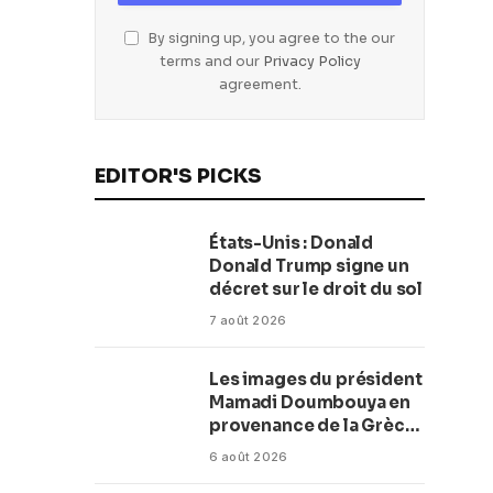
By signing up, you agree to the our
terms and our
Privacy Policy
agreement.
EDITOR'S PICKS
États-Unis : Donald
Donald Trump signe un
décret sur le droit du sol
7 août 2026
Les images du président
Mamadi Doumbouya en
provenance de la Grèce
rassurent les Guinéens
6 août 2026
Par (Macka Baldé)