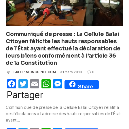
Communiqué de presse : La Cellule Balai
Citoyen félicite les hauts responsables
de l’État ayant effectué la déclaration de
leurs biens conformément à l’article 36
de la Constitution
By
LIBREOPINIONGUINEE.COM
31 mars 2019
0
F
T
E
W
M
Share
a
w
m
h
e
Partager
c
itt
ail
at
ss
Communiqué de presse de la Cellule Balai Citoyen relatif à
e
er
s
e
ces félicitations à l’adresse des hauts responsables de l’État
b
A
n
ayant…