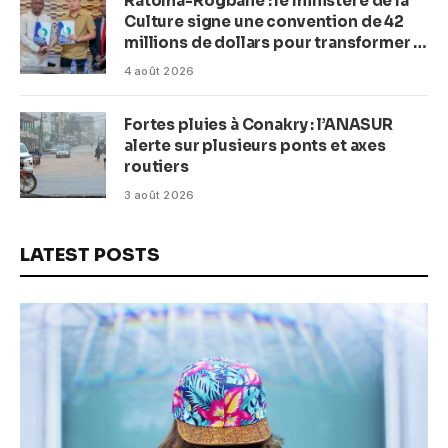
Ratoma-Rogbanè : le ministère de la
Culture signe une convention de 42
millions de dollars pour transformer la
plage en complexe balnéaire
4 août 2026
Fortes pluies à Conakry : l’ANASUR
alerte sur plusieurs ponts et axes
routiers
3 août 2026
LATEST POSTS