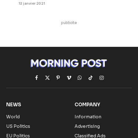
12 janvier 2021
publicite
Facebook
X
Pinterest
Vimeo
WhatsApp
TikTok
Instagram
(Twitter)
NEWS
COMPANY
World
Information
US Politics
Advertising
EU Politics
Classified Ads