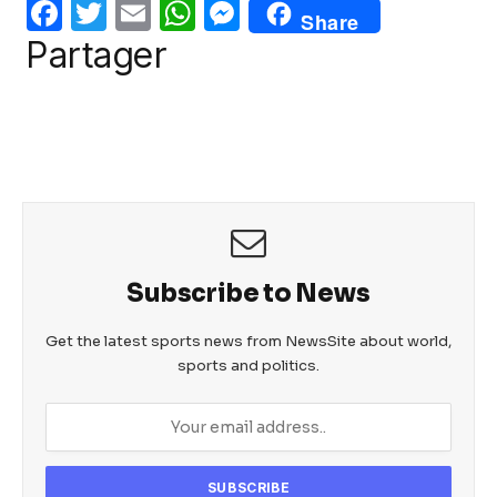
o
p
g
F
T
E
W
M
Share
o
p
er
a
w
m
h
e
Partager
k
c
itt
ail
at
ss
e
er
s
e
b
A
n
o
p
g
o
p
er
k
Subscribe to News
Get the latest sports news from NewsSite about world,
sports and politics.