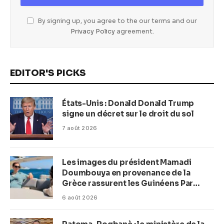
By signing up, you agree to the our terms and our
Privacy Policy
agreement.
EDITOR'S PICKS
États-Unis : Donald Donald Trump
signe un décret sur le droit du sol
7 août 2026
Les images du président Mamadi
Doumbouya en provenance de la
Grèce rassurent les Guinéens Par
(Macka Baldé)
6 août 2026