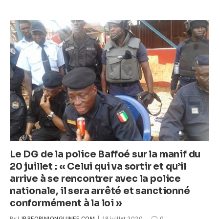
k
e
er
s
e
b
A
n
o
p
g
o
p
er
k
Le DG de la police Baffoé sur la manif du
20 juillet : « Celui qui va sortir et qu’il
arrive à se rencontrer avec la police
nationale, il sera arrêté et sanctionné
conformément à la loi »
By
LIBREOPINIONGUINEE.COM
18 juillet 2020
0