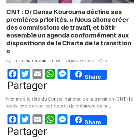
CNT : Dr Dansa Kourouma décline ses
premières priorités. « Nous allons créer
des commissions de travail, et bâtir
ensemble un agenda conformément aux
dispositions de la Charte de la transition
»
By
LIBREOPINIONGUINEE.COM
24 janvier 2022
0
F
T
E
W
M
Share
a
w
m
h
e
Partager
c
itt
ail
at
ss
Nommé à la tête du Conseil national de la transition (CNT) le
e
er
s
e
week-end dernier par décret du président de la…
b
A
n
F
T
E
W
M
o
p
g
Share
a
w
m
h
e
Partager
o
p
er
c
itt
ail
at
ss