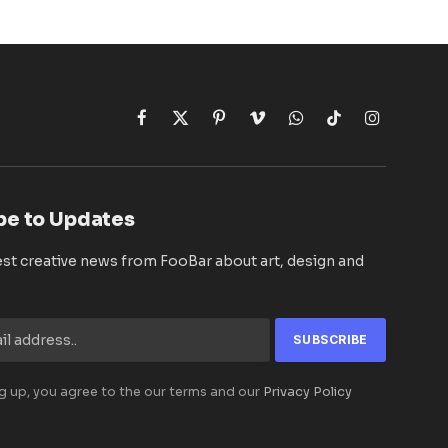
Facebook
X
Pinterest
Vimeo
WhatsApp
TikTok
Instagram
(Twitter)
be to Updates
est creative news from FooBar about art, design and
g up, you agree to the our terms and our
Privacy Policy