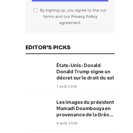
By signing up, you agree to the our
terms and our
Privacy Policy
agreement.
EDITOR'S PICKS
États-Unis : Donald
Donald Trump signe un
décret sur le droit du sol
7 août 2026
Les images du président
Mamadi Doumbouya en
provenance de la Grèce
rassurent les Guinéens
6 août 2026
Par (Macka Baldé)