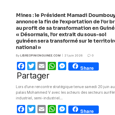
Mines : le Président Mamadi Doumbou
annonce la fin de l’exportation de l’or b
au profit de sa transformation en Guin
« Désormais, l’or extrait du sous-sol
guinéen sera transformé sur le territoir
national »
By
LIBREOPINIONGUINEE.COM
21 juin 2026
0
F
T
E
W
M
Share
a
w
m
h
e
Partager
c
itt
ail
at
ss
Lors d’une rencontre stratégique tenue samedi 20 juin au
e
er
s
e
palais Mohammed V avec les acteurs des secteurs aurifè
b
A
n
industriel, semi-industriel…
o
p
g
F
T
E
W
M
Share