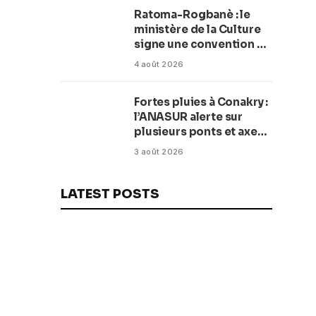
Ratoma-Rogbanè : le
ministère de la Culture
signe une convention de
42 millions de dollars
4 août 2026
pour transformer la
plage en complexe
Fortes pluies à Conakry :
balnéaire
l’ANASUR alerte sur
plusieurs ponts et axes
routiers
3 août 2026
LATEST POSTS