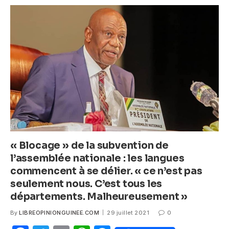
b
A
n
o
p
g
o
p
er
k
« Blocage » de la subvention de
l’assemblée nationale : les langues
commencent à se délier. « ce n’est pas
seulement nous. C’est tous les
départements. Malheureusement »
By
LIBREOPINIONGUINEE.COM
29 juillet 2021
0