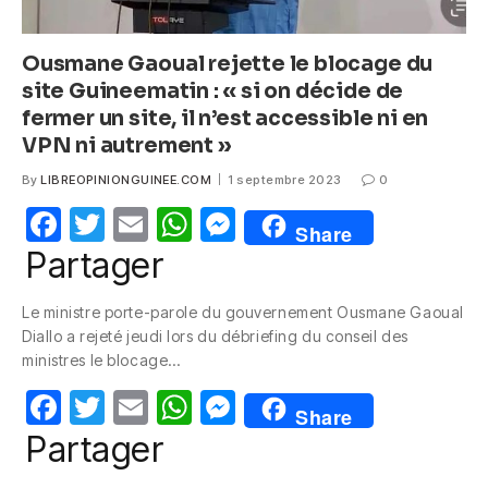
Ousmane Gaoual rejette le blocage du
site Guineematin : « si on décide de
fermer un site, il n’est accessible ni en
VPN ni autrement »
By
LIBREOPINIONGUINEE.COM
1 septembre 2023
0
F
T
E
W
M
Share
a
w
m
h
e
Partager
c
itt
ail
at
ss
Le ministre porte-parole du gouvernement Ousmane Gaoual
e
er
s
e
Diallo a rejeté jeudi lors du débriefing du conseil des
b
A
n
ministres le blocage…
o
p
g
F
T
E
W
M
Share
o
p
er
a
w
m
h
e
Partager
k
c
itt
ail
at
ss