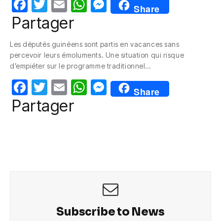
F
T
E
W
M
Share
a
w
m
h
e
Partager
c
itt
ail
at
ss
Les députés guinéens sont partis en vacances sans
e
er
s
e
percevoir leurs émoluments. Une situation qui risque
b
A
n
d’empiéter sur le programme traditionnel…
o
p
g
F
T
E
W
M
Share
o
p
er
a
w
m
h
e
Partager
k
c
itt
ail
at
ss
e
er
s
e
b
A
n
o
p
g
o
p
er
k
Subscribe to News