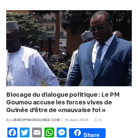
e
er
s
e
b
A
n
o
p
g
o
p
er
k
Blocage du dialogue politique : Le PM
Goumou accuse les forces vives de
Guinée d’être de «mauvaise foi »
By
LIBREOPINIONGUINEE.COM
16 mars 2023
0
F
T
E
W
M
Share