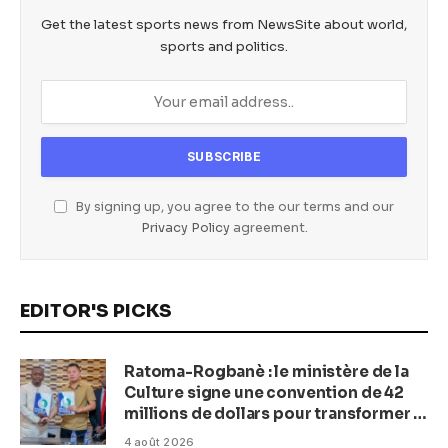
Get the latest sports news from NewsSite about world,
sports and politics.
By signing up, you agree to the our terms and our
Privacy Policy
agreement.
EDITOR'S PICKS
Ratoma-Rogbanè : le ministère de la
Culture signe une convention de 42
millions de dollars pour transformer la
plage en complexe balnéaire
4 août 2026