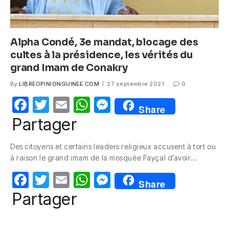
Alpha Condé, 3e mandat, blocage des
cultes à la présidence, les vérités du
grand Imam de Conakry
By
LIBREOPINIONGUINEE.COM
27 septembre 2021
0
F
T
E
W
M
Share
a
w
m
h
e
Partager
c
itt
ail
at
ss
Des citoyens et certains leaders religieux accusent à tort ou
e
er
s
e
à raison le grand imam de la mosquée Fayçal d’avoir…
b
A
n
F
T
E
W
M
o
p
g
Share
a
w
m
h
e
Partager
o
p
er
c
itt
ail
at
ss
k
e
er
s
e