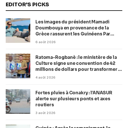
EDITOR'S PICKS
Les images du président Mamadi
Doumbouya en provenance de la
Grèce rassurent les Guinéens Par
(Macka Baldé)
6 août 2026
Ratoma-Rogbanè : le ministère de la
Culture signe une convention de 42
millions de dollars pour transformer la
plage en complexe balnéaire
4 août 2026
Fortes pluies à Conakry : l’ANASUR
alerte sur plusieurs ponts et axes
routiers
3 août 2026