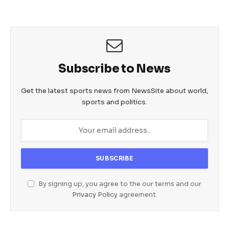
b
A
n
o
p
g
o
p
er
k
Subscribe to News
Get the latest sports news from NewsSite about world,
sports and politics.
By signing up, you agree to the our terms and our
Privacy Policy
agreement.