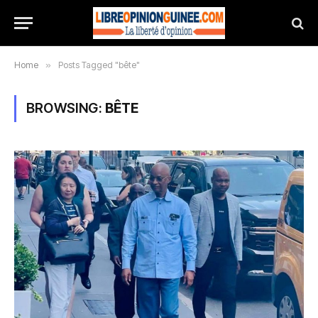
Home
»
Posts Tagged "bête"
BROWSING:
BÊTE