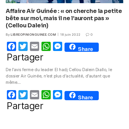
Affaire Air Guinée : « on cherche la petite
bête sur moi, mais il ne l’auront pas »
(Cellou Dalein)
By
LIBREOPINIONGUINEE.COM
18 juin 2022
0
F
T
E
W
M
Share
a
w
m
h
e
Partager
c
itt
ail
at
ss
De l’avis ferme du leader El hadj Cellou Dalein Diallo, le
e
er
s
e
dossier Air Guinée, n’est plus d’actualité, d’autant que
b
A
n
même…
o
p
g
F
T
E
W
M
Share
o
p
er
a
w
m
h
e
Partager
k
c
itt
ail
at
ss
e
er
s
e