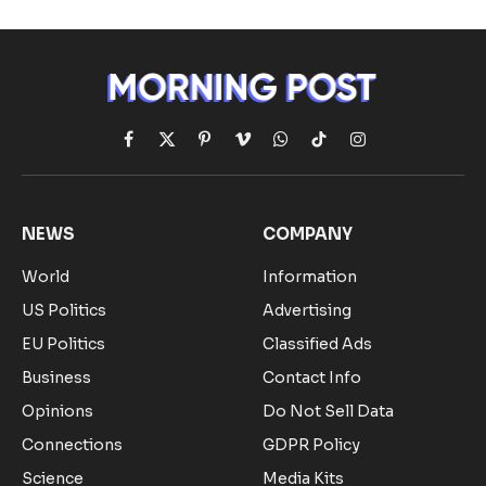
Facebook
X
Pinterest
Vimeo
WhatsApp
TikTok
Instagram
(Twitter)
NEWS
COMPANY
World
Information
US Politics
Advertising
EU Politics
Classified Ads
Business
Contact Info
Opinions
Do Not Sell Data
Connections
GDPR Policy
Science
Media Kits