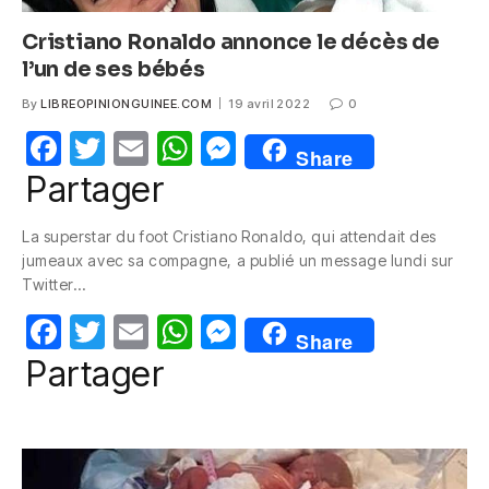
Cristiano Ronaldo annonce le décès de
l’un de ses bébés
By
LIBREOPINIONGUINEE.COM
19 avril 2022
0
F
T
E
W
M
Share
a
w
m
h
e
Partager
c
itt
ail
at
ss
La superstar du foot Cristiano Ronaldo, qui attendait des
e
er
s
e
jumeaux avec sa compagne, a publié un message lundi sur
b
A
n
Twitter…
o
p
g
F
T
E
W
M
Share
o
p
er
a
w
m
h
e
Partager
k
c
itt
ail
at
ss
e
er
s
e
b
A
n