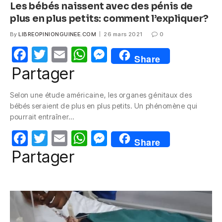
Les bébés naissent avec des pénis de
plus en plus petits: comment l’expliquer?
By
LIBREOPINIONGUINEE.COM
26 mars 2021
0
F
T
E
W
M
Share
a
w
m
h
e
Partager
c
itt
ail
at
ss
Selon une étude américaine, les organes génitaux des
e
er
s
e
bébés seraient de plus en plus petits. Un phénomène qui
b
A
n
pourrait entraîner…
o
p
g
F
T
E
W
M
Share
o
p
er
a
w
m
h
e
Partager
k
c
itt
ail
at
ss
e
er
s
e
b
A
n
o
p
g