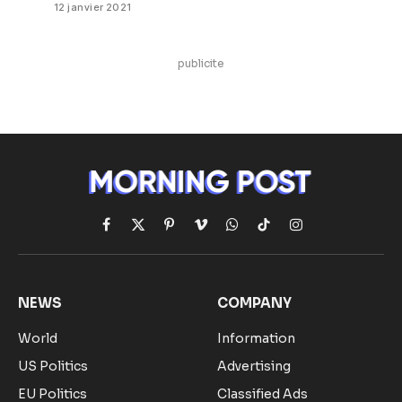
12 janvier 2021
publicite
Facebook
X
Pinterest
Vimeo
WhatsApp
TikTok
Instagram
(Twitter)
NEWS
COMPANY
World
Information
US Politics
Advertising
EU Politics
Classified Ads