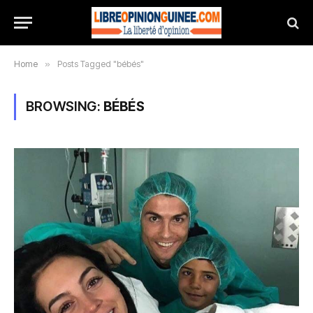
Home
»
Posts Tagged "bébés"
BROWSING:
BÉBÉS