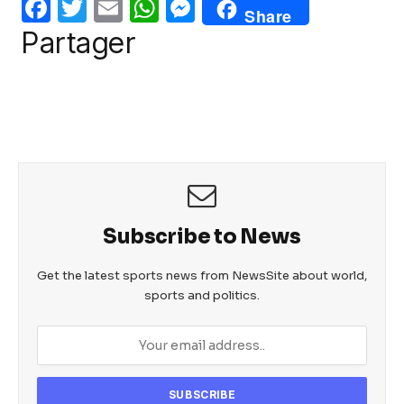
F
T
E
W
M
o
p
g
Share
a
w
m
h
e
Partager
o
p
er
c
itt
ail
at
ss
k
e
er
s
e
b
A
n
o
p
g
o
p
er
k
Subscribe to News
Get the latest sports news from NewsSite about world,
sports and politics.