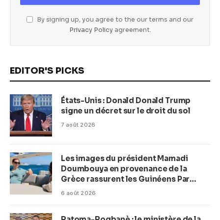
By signing up, you agree to the our terms and our
Privacy Policy
agreement.
EDITOR'S PICKS
États-Unis : Donald Donald Trump
signe un décret sur le droit du sol
7 août 2026
Les images du président Mamadi
Doumbouya en provenance de la
Grèce rassurent les Guinéens Par
(Macka Baldé)
6 août 2026
Ratoma-Rogbanè : le ministère de la