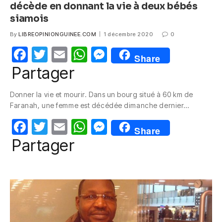
décède en donnant la vie à deux bébés
siamois
By
LIBREOPINIONGUINEE.COM
1 décembre 2020
0
F
T
E
W
M
Share
a
w
m
h
e
Partager
c
itt
ail
at
ss
Donner la vie et mourir. Dans un bourg situé à 60 km de
e
er
s
e
Faranah, une femme est décédée dimanche dernier…
b
A
n
F
T
E
W
M
o
p
g
Share
a
w
m
h
e
Partager
o
p
er
c
itt
ail
at
ss
k
e
er
s
e
b
A
n
o
p
g
o
p
er