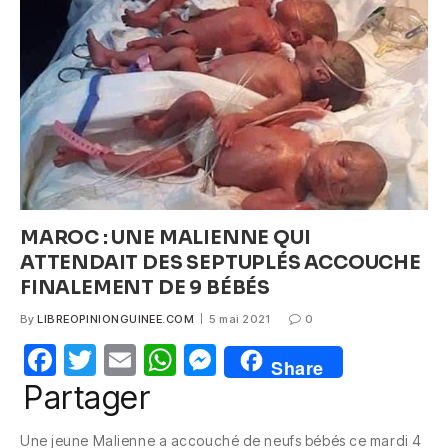
o
p
g
o
p
er
k
MAROC : UNE MALIENNE QUI
ATTENDAIT DES SEPTUPLÉS ACCOUCHE
FINALEMENT DE 9 BÉBÉS
By
LIBREOPINIONGUINEE.COM
5 mai 2021
0
F
T
E
W
M
Share
a
w
m
h
e
Partager
c
itt
ail
at
ss
Une jeune Malienne a accouché de neufs bébés ce mardi 4