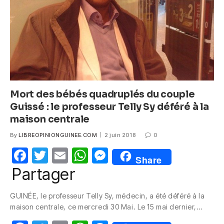
k
Mort des bébés quadruplés du couple
Guissé : le professeur Telly Sy déféré à la
maison centrale
By
LIBREOPINIONGUINEE.COM
2 juin 2018
0
F
T
E
W
M
Share
a
w
m
h
e
Partager
c
itt
ail
at
ss
GUINÉE, le professeur Telly Sy, médecin, a été déféré à la
e
er
s
e
maison centrale, ce mercredi 30 Mai. Le 15 mai dernier,…
b
A
n