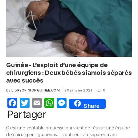
o
p
er
k
Guinée- L’exploit d’une équipe de
chirurgiens : Deux bébés siamois séparés
avec succès
By
LIBREOPINIONGUINEE.COM
20 janvier 2021
0
F
T
E
W
M
Share
a
w
m
h
e
Partager
c
itt
ail
at
ss
C’est une véritable prouesse qui vient de réussir une équipe
e
er
s
e
de chirurgiens guinéens. Ils ont réussi à séparer avec