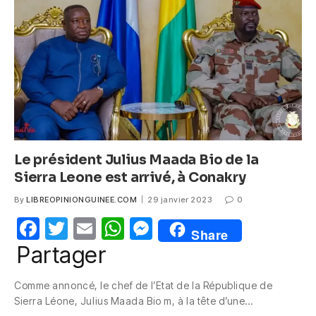
o
p
g
o
p
er
k
Le président Julius Maada Bio de la
Sierra Leone est arrivé, à Conakry
By
LIBREOPINIONGUINEE.COM
29 janvier 2023
0
F
T
E
W
M
Share
a
w
m
h
e
Partager
c
itt
ail
at
ss
Comme annoncé, le chef de l’Etat de la République de
e
er
s
e
Sierra Léone, Julius Maada Bio m, à la tête d’une…