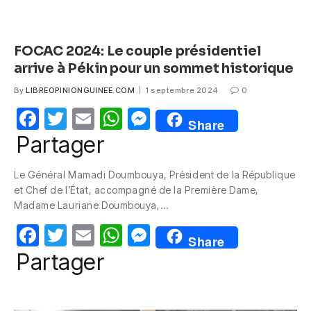
FOCAC 2024: Le couple présidentiel
arrive à Pékin pour un sommet historique
By
LIBREOPINIONGUINEE.COM
1 septembre 2024
0
F
T
E
W
M
Share
a
w
m
h
e
Partager
c
itt
ail
at
ss
Le Général Mamadi Doumbouya, Président de la République
e
er
s
e
et Chef de l’État, accompagné de la Première Dame,
b
A
n
Madame Lauriane Doumbouya,…
o
p
g
F
T
E
W
M
Share
o
p
er
a
w
m
h
e
Partager
k
c
itt
ail
at
ss
e
er
s
e