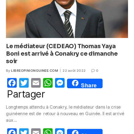
Le médiateur (CEDEAO) Thomas Yaya
Boni est arrivé à Conakry ce dimanche
soir
By
LIBREOPINIONGUINEE.COM
22 août 2022
0
F
T
E
W
M
Share
a
w
m
h
e
Partager
c
itt
ail
at
ss
Longtemps attendu à Conakry, le médiateur dans la crise
e
er
s
e
guinéenne est de retour à nouveau en Guinée. Il est arrivé
b
A
n
aux…
o
p
g
F
T
E
W
M