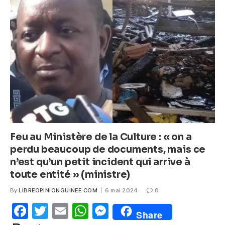
b
A
n
o
p
g
o
p
er
k
Feu au Ministère de la Culture : « on a
perdu beaucoup de documents, mais ce
n’est qu’un petit incident qui arrive à
toute entité » (ministre)
By
LIBREOPINIONGUINEE.COM
6 mai 2024
0
F
T
E
W
M
Share