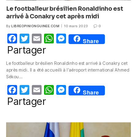
Le footballeur brésilien Ronaldinho est
arrivé à Conakry cet après midi
By
LIBREOPINIONGUINEE.COM
10 mars 2023
0
F
T
E
W
M
Share
a
w
m
h
e
Partager
c
itt
ail
at
ss
Le footballeur brésilien Ronaldinho est arrivé à Conakry cet
e
er
s
e
après midi. Il a été accueilli à l’aéroport international Ahmed
b
A
n
Sékou…
o
p
g
F
T
E
W
M
Share
o
p
er
a
w
m
h
e
Partager
k
c
itt
ail
at
ss
e
er
s
e
b
A
n