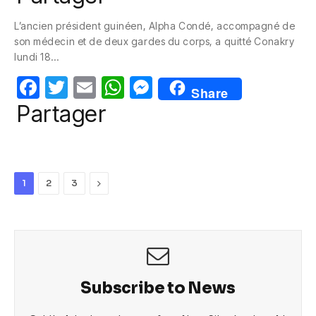
c
itt
ail
at
ss
L’ancien président guinéen, Alpha Condé, accompagné de
e
er
s
e
son médecin et de deux gardes du corps, a quitté Conakry
b
A
n
lundi 18…
o
p
g
F
T
E
W
M
Share
o
p
er
a
w
m
h
e
Partager
k
c
itt
ail
at
ss
e
er
s
e
b
A
n
Next
1
2
3
o
p
g
o
p
er
k
Subscribe to News