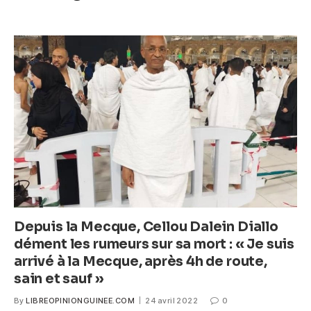
k
c
itt
ail
at
ss
e
er
s
e
b
A
n
o
p
g
o
p
er
k
Depuis la Mecque, Cellou Dalein Diallo
dément les rumeurs sur sa mort : « Je suis
arrivé à la Mecque, après 4h de route,
sain et sauf »
By
LIBREOPINIONGUINEE.COM
24 avril 2022
0