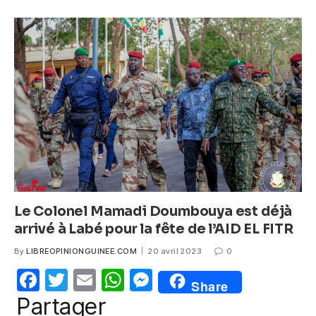
e
er
s
e
b
A
n
o
p
g
o
p
er
k
Le Colonel Mamadi Doumbouya est déjà
arrivé à Labé pour la fête de l’AID EL FITR
By
LIBREOPINIONGUINEE.COM
20 avril 2023
0
F
T
E
W
M
Share
a
w
m
h
e
Partager