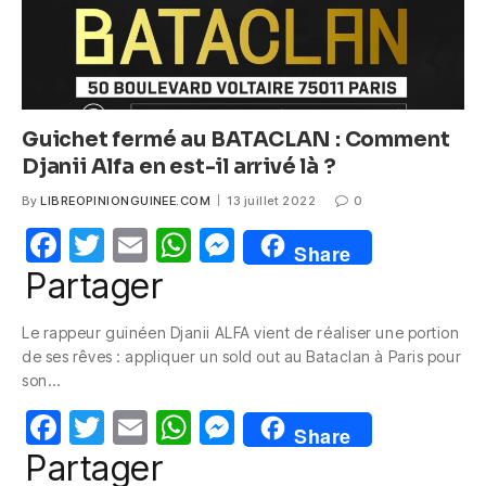
Guichet fermé au BATACLAN : Comment
Djanii Alfa en est-il arrivé là ?
By
LIBREOPINIONGUINEE.COM
13 juillet 2022
0
F
T
E
W
M
Share
a
w
m
h
e
Partager
c
itt
ail
at
ss
Le rappeur guinéen Djanii ALFA vient de réaliser une portion
e
er
s
e
de ses rêves : appliquer un sold out au Bataclan à Paris pour
b
A
n
son…
o
p
g
F
T
E
W
M
Share
o
p
er
a
w
m
h
e
Partager