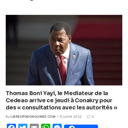
k
c
itt
ail
at
ss
e
er
s
e
b
A
n
o
p
g
o
p
er
k
Thomas Boni Yayi, le Mediateur de la
Cedeao arrive ce jeudi à Conakry pour
des « consultations avec les autorités »
By
LIBREOPINIONGUINEE.COM
6 juillet 2022
0