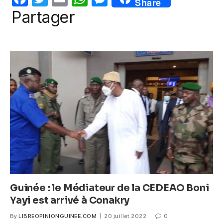
Share
o
p
er
a
w
m
h
e
Partager
k
c
itt
ail
at
ss
e
er
s
e
b
A
n
o
p
g
o
p
er
k
Guinée : le Médiateur de la CEDEAO Boni
Yayi est arrivé à Conakry
By
LIBREOPINIONGUINEE.COM
20 juillet 2022
0