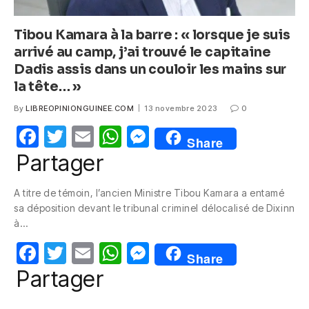
Tibou Kamara à la barre : « lorsque je suis
arrivé au camp, j’ai trouvé le capitaine
Dadis assis dans un couloir les mains sur
la tête… »
By
LIBREOPINIONGUINEE.COM
13 novembre 2023
0
F
T
E
W
M
Share
a
w
m
h
e
Partager
c
itt
ail
at
ss
A titre de témoin, l’ancien Ministre Tibou Kamara a entamé
e
er
s
e
sa déposition devant le tribunal criminel délocalisé de Dixinn
b
A
n
à…
o
p
g
F
T
E
W
M
Share
o
p
er
a
w
m
h
e
Partager
k
c
itt
ail
at
ss