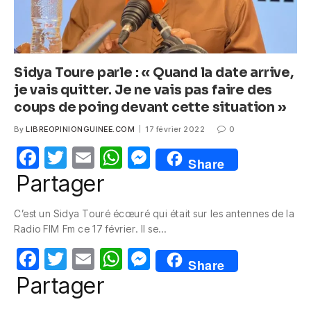
Sidya Toure parle : « Quand la date arrive,
je vais quitter. Je ne vais pas faire des
coups de poing devant cette situation »
By
LIBREOPINIONGUINEE.COM
17 février 2022
0
F
T
E
W
M
Share
a
w
m
h
e
Partager
c
itt
ail
at
ss
C’est un Sidya Touré écœuré qui était sur les antennes de la
e
er
s
e
Radio FIM Fm ce 17 février. Il se…
b
A
n
F
T
E
W
M
o
p
g
Share
a
w
m
h
e
Partager
o
p
er
c
itt
ail
at
ss