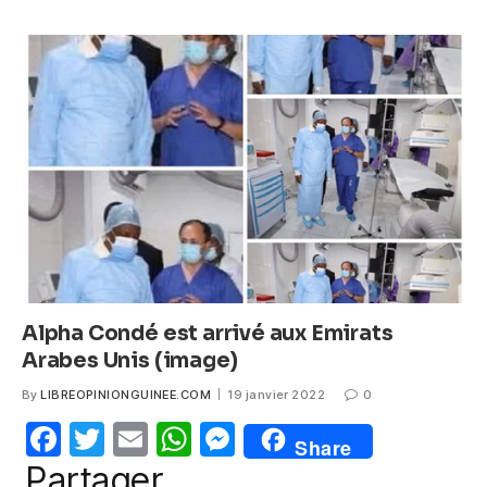
k
e
er
s
e
b
A
n
o
p
g
o
p
er
k
Alpha Condé est arrivé aux Emirats
Arabes Unis (image)
By
LIBREOPINIONGUINEE.COM
19 janvier 2022
0
F
T
E
W
M
Share
a
w
m
h
e
Partager