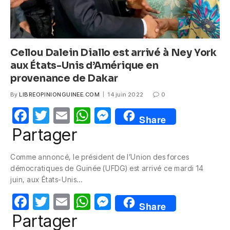
Cellou Dalein Diallo est arrivé à Ney York
aux États-Unis d’Amérique en
provenance de Dakar
By
LIBREOPINIONGUINEE.COM
14 juin 2022
0
F
T
E
W
M
Share
a
w
m
h
e
Partager
c
itt
ail
at
ss
Comme annoncé, le président de l’Union des forces
e
er
s
e
démocratiques de Guinée (UFDG) est arrivé ce mardi 14
b
A
n
juin, aux États-Unis…
o
p
g
F
T
E
W
M
Share
o
p
er
a
w
m
h
e
Partager