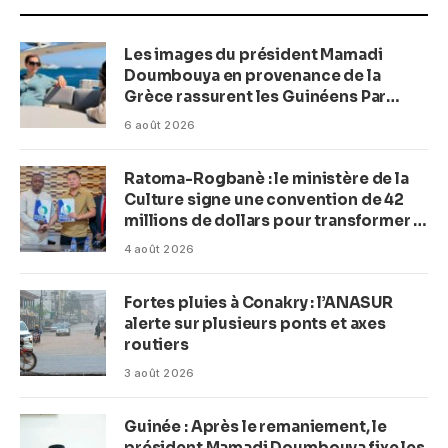
Les images du président Mamadi
Doumbouya en provenance de la
Grèce rassurent les Guinéens Par
(Macka Baldé)
6 août 2026
Ratoma-Rogbanè : le ministère de la
Culture signe une convention de 42
millions de dollars pour transformer la
plage en complexe balnéaire
4 août 2026
Fortes pluies à Conakry : l’ANASUR
alerte sur plusieurs ponts et axes
routiers
3 août 2026
Guinée : Après le remaniement, le
président Mamadi Doumbouya fixe les