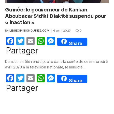
Guinée: le gouverneur de Kankan
Aboubacar Sidiki Diakité suspendu pour
« inaction »
By
LIBREOPINIONGUINEE.COM
6 avril 2023
0
F
T
E
W
M
Share
a
w
m
h
e
Partager
c
itt
ail
at
ss
Dans un arrêté rendu public dans la soirée de ce mercredi 5
e
er
s
e
avril 2023 à la télévision nationale, le ministre…
b
A
n
F
T
E
W
M
o
p
g
Share
a
w
m
h
e
Partager
o
p
er
c
itt
ail
at
ss
k
e
er
s
e
b
A
n