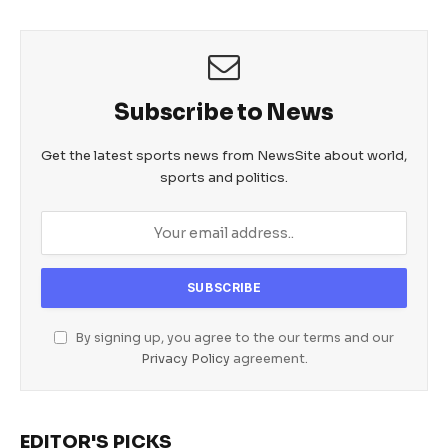
o
p
g
o
p
er
k
Subscribe to News
Get the latest sports news from NewsSite about world,
sports and politics.
By signing up, you agree to the our terms and our
Privacy Policy
agreement.
EDITOR'S PICKS