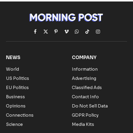
Facebook
X
Pinterest
Vimeo
WhatsApp
TikTok
Instagram
(Twitter)
NEWS
COMPANY
World
Information
US Politics
Advertising
EU Politics
Classified Ads
Business
Contact Info
Opinions
Do Not Sell Data
Connections
GDPR Policy
Science
Media Kits